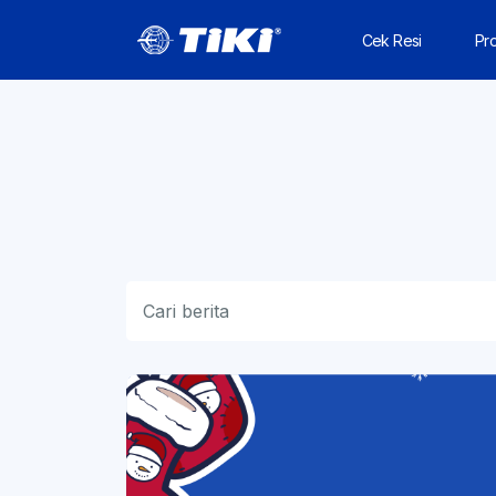
Cek Resi
Pr