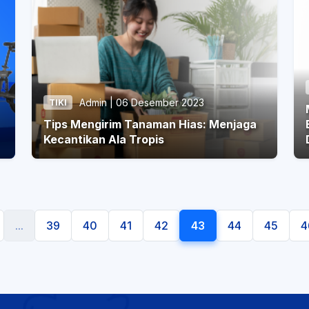
Admin | 06 Desember 2023
TIKI
Tips Mengirim Tanaman Hias: Menjaga
B
Kecantikan Ala Tropis
...
39
40
41
42
43
44
45
4