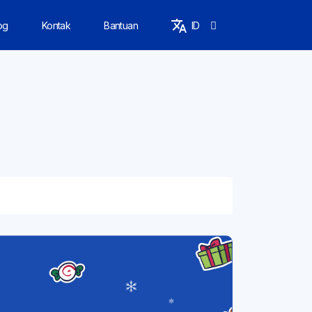
og
Kontak
Bantuan
ID