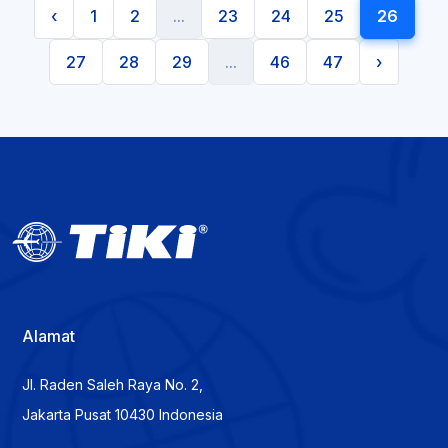
‹
1
2
...
23
24
25
26
27
28
29
...
46
47
›
Alamat
Jl. Raden Saleh Raya No. 2,
Jakarta Pusat 10430 Indonesia