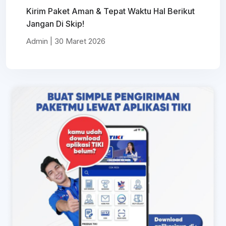
Kirim Paket Aman & Tepat Waktu Hal Berikut
Jangan Di Skip!
Admin | 30 Maret 2026