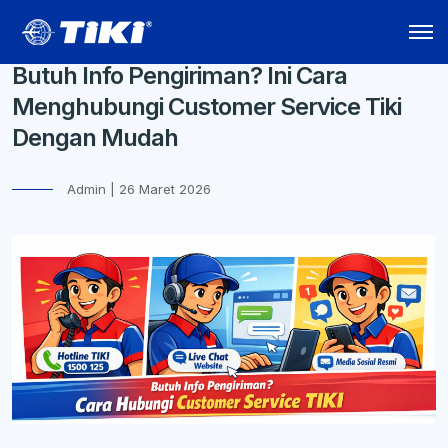
Butuh Info Pengiriman? Ini Cara
Menghubungi Customer Service Tiki
Dengan Mudah
Admin | 26 Maret 2026