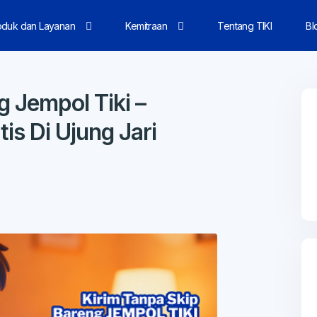
oduk dan Layanan
Kemitraan
Tentang TIKI
Bl
g Jempol Tiki –
is Di Ujung Jari