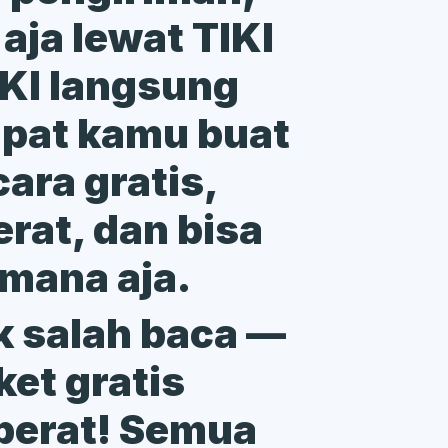
 aja lewat TIKI
TIKI langsung
mpat kamu buat
ara gratis,
rat, dan bisa
 mana aja.
 salah baca —
et gratis
berat! Semua