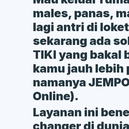
males, panas, m
lagi antri di loke
sekarang ada sol
TIKI yang bakal 
kamu jauh lebih 
namanya JEMPO
Online).
Layanan ini ben
changer di duni