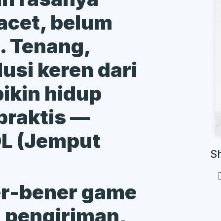
acet, belum
t. Tenang,
usi keren dari
bikin hidup
praktis —
L (Jemput
S
er-bener game
a pengiriman,