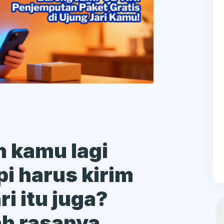
h kamu lagi
pi harus kirim
i itu juga?
h rasanya