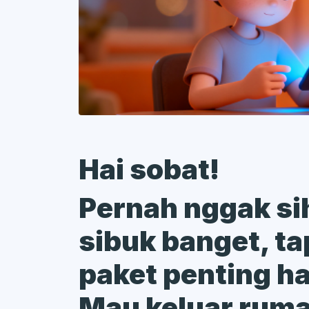
Hai sobat!
Pernah nggak si
sibuk banget, ta
paket penting har
Mau keluar ruma